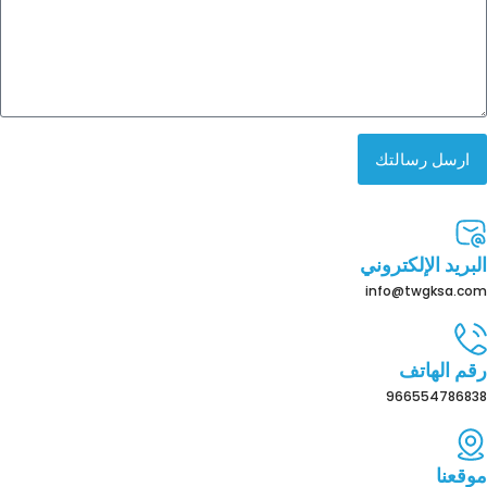
ارسل رسالتك
البريد الإلكتروني
info@twgksa.com
رقم الهاتف
966554786838
موقعنا