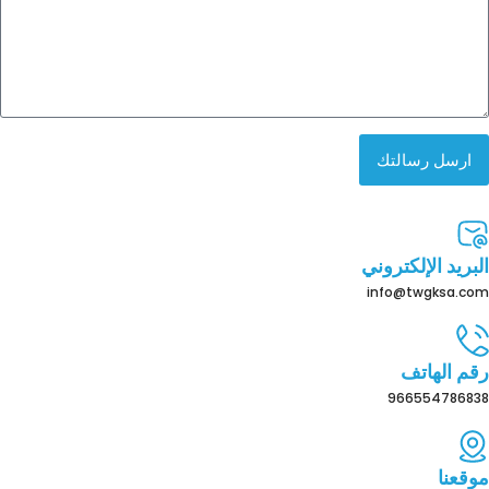
ارسل رسالتك
البريد الإلكتروني
info@twgksa.com
رقم الهاتف
966554786838
موقعنا