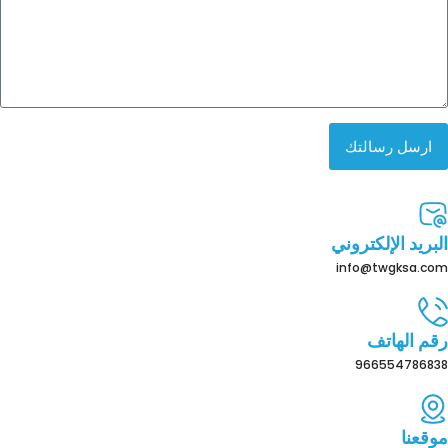
ارسل رسالتك
البريد الإلكتروني
info@twgksa.com
رقم الهاتف
966554786838
موقعنا