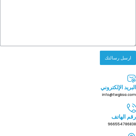
ارسل رسالتك
البريد الإلكتروني
info@twgksa.com
رقم الهاتف
966554786838