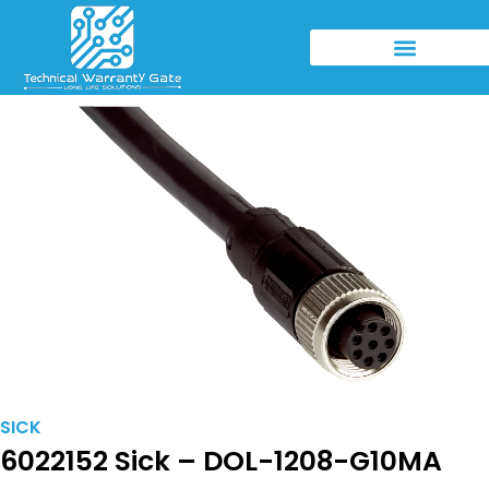
SICK
6022152 Sick – DOL-1208-G10MA