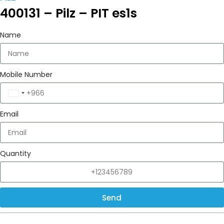
400131 – Pilz – PIT es1s
Name
Mobile Number
Saudi
Arabia
Email
+966
Quantity
Send