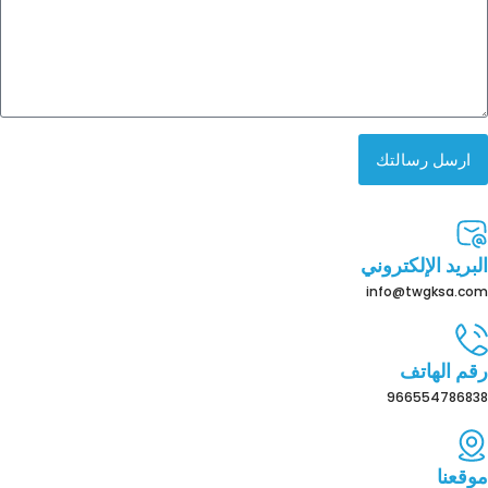
ارسل رسالتك
البريد الإلكتروني
info@twgksa.com
رقم الهاتف
966554786838
موقعنا