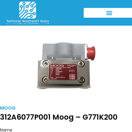
MOOG
312A6077P001 Moog – G771K200
Name