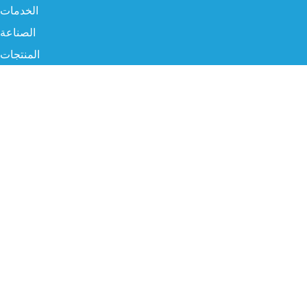
الخدمات
الصناعة
المنتجات
البروفايل
سوشيال ميديا
البريد الإلكتروني
info@twgksa.com
رقم الهاتف
966554786838
موقعنا
الرياض، المملكة العربية السعودية – طريق الخرج القديم