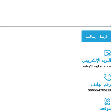
ارسل رسالتك
البريد الإلكتروني
info@twgksa.com
رقم الهاتف
966554786838
موقعنا