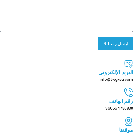
ارسل رسالتك
البريد الإلكتروني
info@twgksa.com
رقم الهاتف
966554786838
موقعنا