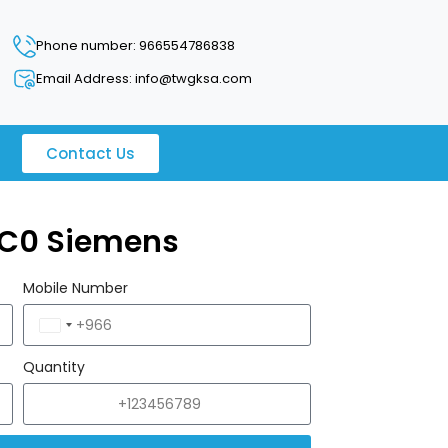
Phone number: 966554786838
Email Address: info@twgksa.com
Contact Us
BC0 Siemens
Mobile Number
Saudi
Arabia
Quantity
+966