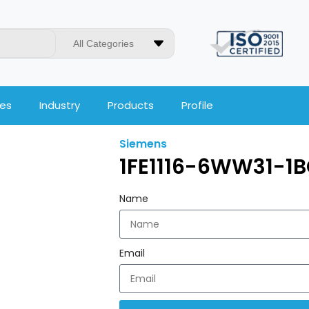
All Categories
ces
Industry
Products
Profile
Siemens
1FE1116-6WW31-1
Name
Email