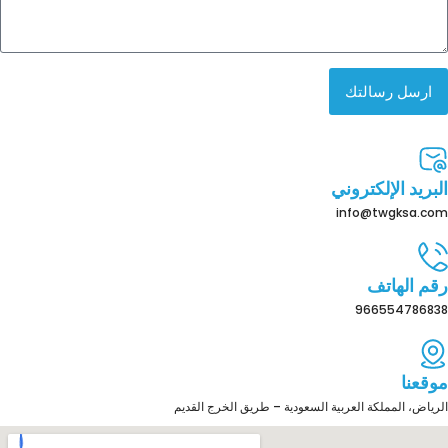
ارسل رسالتك
البريد الإلكتروني
info@twgksa.com
رقم الهاتف
966554786838
موقعنا
الرياض، المملكة العربية السعودية – طريق الخرج القديم