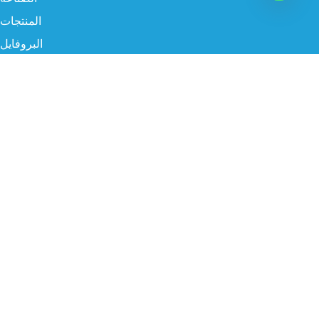
المنتجات
البروفايل
سوشيال ميديا
البريد الإلكتروني
info@twgksa.com
رقم الهاتف
966554786838
موقعنا
الرياض، المملكة العربية السعودية – طريق الخرج القديم
جميع الحقوق محفوظة ©TWG KSA