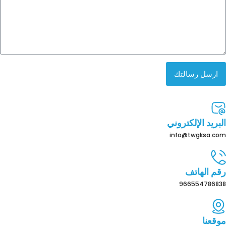
ارسل رسالتك
البريد الإلكتروني
info@twgksa.com
رقم الهاتف
966554786838
موقعنا