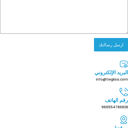
ارسل رسالتك
البريد الإلكتروني
info@twgksa.com
رقم الهاتف
966554786838
موقعنا