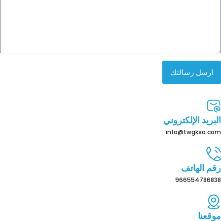
ارسل رسالتك
البريد الإلكتروني
info@twgksa.com
رقم الهاتف
966554786838
موقعنا